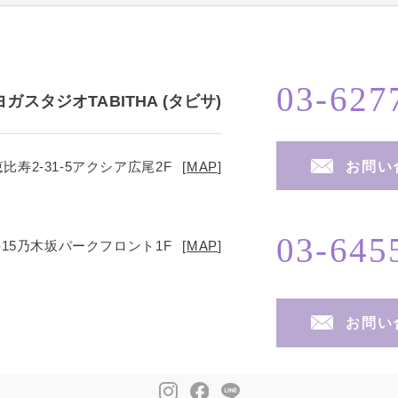
03-627
ヨガスタジオTABITHA (タビサ)
お問い
寿2-31-5
アクシア広尾2F
[
MAP
]
03-645
15
乃木坂パークフロント1F
[
MAP
]
お問い