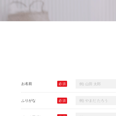
お名前
必
須
ふりがな
必
須