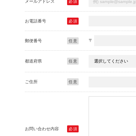
メールアドレス
必
須
お電話番号
必
須
〒
郵便番号
任
意
都道府県
任
意
ご住所
任
意
お問い合わせ内容
必
須