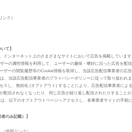
リンク）
ついて】
、インターネット上のさまざまなサイトにおいて広告を掲載しています
ユーザーの属性情報を利用して、ユーザーの趣味・嗜好に沿った広告を配信し
ザーの閲覧履歴等のCookie情報を取得し、当該広告配信事業者の広
情報は、当該広告配信事業者のプライバシーポリシーに従って取り扱われ
スし、無効化 (オプトアウト) することにより、広告配信事業者によるC
が配信されなくなったり、同じ広告が繰り返し配信されたりすることが
場合は、以下のオプトアウトページへアクセスし、各事業者サイトの手順
業者のみ記載）】
）（外部リンク）