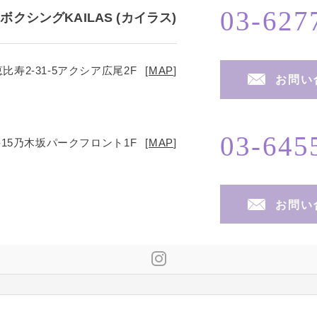
03-627
ボクシングKAILAS (カイラス)
寿2-31-5
アクシア広尾2F
[
MAP
]
お問い
03-645
15
乃木坂パークフロント1F
[
MAP
]
お問い