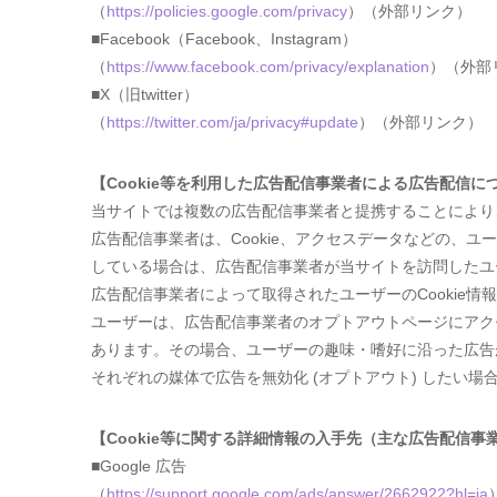
（
https://policies.google.com/privacy
）（外部リンク）
■Facebook（Facebook、Instagram）
（
https://www.facebook.com/privacy/explanation
）（外部
■X（旧twitter）
（
https://twitter.com/ja/privacy#update
）（外部リンク）
【Cookie等を利用した広告配信事業者による広告配信に
当サイトでは複数の広告配信事業者と提携することにより
広告配信事業者は、Cookie、アクセスデータなどの、
している場合は、広告配信事業者が当サイトを訪問したユー
広告配信事業者によって取得されたユーザーのCookie
ユーザーは、広告配信事業者のオプトアウトページにアクセ
あります。その場合、ユーザーの趣味・嗜好に沿った広告
それぞれの媒体で広告を無効化 (オプトアウト) したい
【Cookie等に関する詳細情報の入手先（主な広告配信事
■Google 広告
（
https://support.google.com/ads/answer/2662922?hl=ja